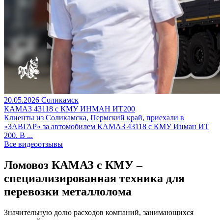
20.05.2026
Соликамск
КАМАЗ 43118 с КМУ ИНМАН ИТ200
Клиенты из Соликамска, Пермский край, приехали в
«ЗАВГАР» за автомобилем КАМАЗ 43118 с КМУ Инман ИТ
200. В ...
Все видеоотзывы
Ломовоз КАМАЗ с КМУ –
специализированная техника для
перевозки металлолома
Значительную долю расходов компаний, занимающихся