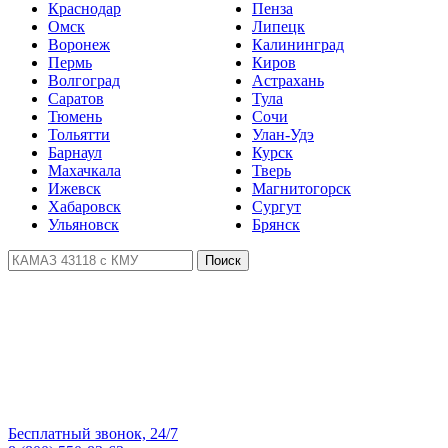
Краснодар
Пенза
Омск
Липецк
Воронеж
Калининград
Пермь
Киров
Волгоград
Астрахань
Саратов
Тула
Тюмень
Сочи
Тольятти
Улан-Удэ
Барнаул
Курск
Махачкала
Тверь
Ижевск
Магнитогорск
Хабаровск
Сургут
Ульяновск
Брянск
Поиск
Бесплатный звонок, 24/7