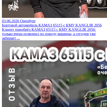
03.06.2026
Оренбург
Бортовой автомобиль КАМАЗ 65115 с КМУ KANGLIR 2056
Клиент приобрёл КАМАЗ 65115 с КМУ KANGLIR 2056:
только вчера позвонил по поводу машины, а сегодня уже
забирает ...